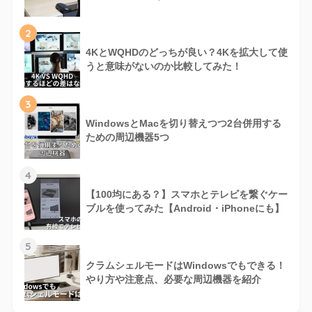
2
4KとWQHDのどっちが良い？4Kを拡大して使
うと意味がないのか比較してみた！
3
WindowsとMacを切り替えつつ2台併用する
ための周辺機器5つ
4
【100均にある？】スマホとテレビを繋ぐケー
ブルを使ってみた【Android・iPhoneにも】
5
クラムシェルモードはWindowsでもできる！
やり方や注意点、必要な周辺機器を紹介