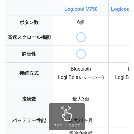
Logicool M750
Logicool
ボタン数
6個
高速スクロール機能
静音性
Bluetooth
Bl
接続方式
Logi Bolt(レシーバー)
Logi B
接続数
最大3台
最
バッテリー性能
最大24ヶ月
最
スクロールできます
電池交換式