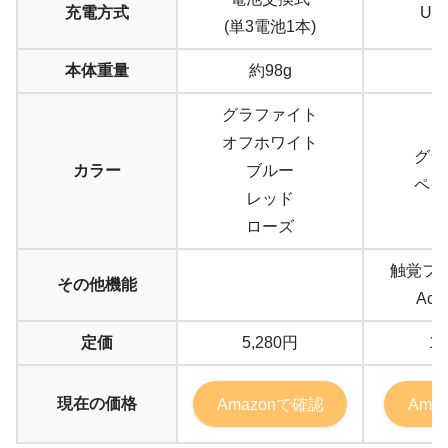
充電方式
US
(単3電池1本)
本体重量
約98g
約
グラファイト
オフホワイト
グラ
カラー
ブルー
ペイ
レッド
ローズ
触覚フ
その他機能
Acti
定価
5,280円
19
現在の価格
Amazonで確認
Ama