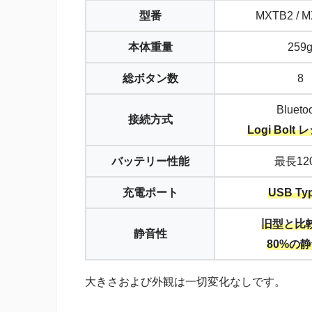
型番
MXTB2 / 
本体重量
259
総ボタン数
8
Blueto
接続方式
Logi Bolt
バッテリー性能
最長12
充電ポート
USB Ty
旧型と比
静音性
80%の
大きさおよび外観は一切変化なしです。