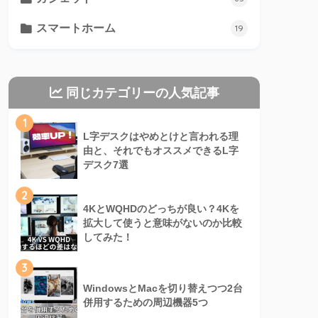
スマートホーム
19
同じカテゴリーの人気記事
1
L字デスクはやめとけと言われる理
由と、それでもオススメできるL字
デスク7選
2
4KとWQHDのどっちが良い？4Kを
拡大して使うと意味がないのか比較
してみた！
3
WindowsとMacを切り替えつつ2台
併用するための周辺機器5つ