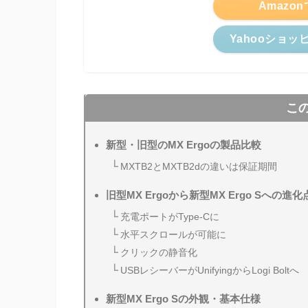
Amazo
Yahooショッ
こ
新型・旧型のMX Ergoの製品比較
MXTB2とMXTB2dの違いは保証期間
旧型MX Ergoから新型MX Ergo Sへの進化
充電ポートがType-Cに
水平スクロールが可能に
クリックの静音化
USBレシーバーがUnifyingからLogi Boltへ
新型MX Ergo Sの外観・基本仕様