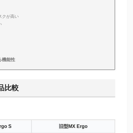
スクが高い
い
る機能性
製品比較
go S
旧型MX Ergo