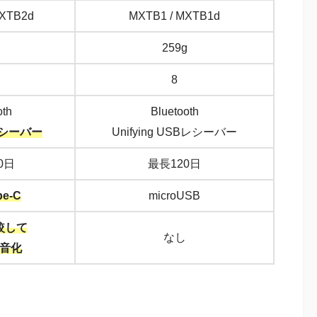
MXTB2d
MXTB1 / MXTB1d
g
259g
8
oth
Bluetooth
 レシーバー
Unifying USBレシーバー
0日
最長120日
pe-C
microUSB
較して
なし
静音化