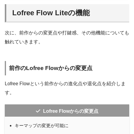
本体カラー
ホワイト / ビンテージグレー / ピ
Lofree Flow Liteの機能
84keys：316.8×138×23.5mm
サイズ
100keys：374.5×138×23.5mm
次に、前作からの変更点や打鍵感、その他機能についても
触れていきます。
84キー：555g
重量
100キー：665g
有線：USB-C
前作のLofree Flowからの変更点
接続方法
Bluetooth5.4：3台
2.4GHz無線：1台
Lofree Flowという前作からの進化点や退化点を紹介しま
す。
本体：ABS
素材
キーキャップ：PBT(文字部分はPC
Lofree Flowからの変更点
押下圧
40gf
キーマップの変更が可能に
傾斜調整
3° / 6°
スクロールできます