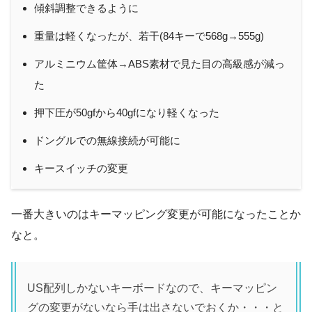
傾斜調整できるように
キーマップ変更
可能
重量は軽くなったが、若干(84キーで568g→555g)
ホットスワップ
対応
アルミニウム筐体→ABS素材で見た目の高級感が減っ
Nキーロールオーバー
対応
た
押下圧が50gfから40gfになり軽くなった
ポーリングレート
1000Hz
ドングルでの無線接続が可能に
電池容量
2000mAh
キースイッチの変更
最大動作時間
約80 時間（ライトオフ時）
ライト機能
ホワイトのバックライト
一番大きいのはキーマッピング変更が可能になったことか
なと。
対応OS
Windows / Android / Mac / iOS
US配列しかないキーボードなので、キーマッピン
グの変更がないなら手は出さないでおくか・・・と