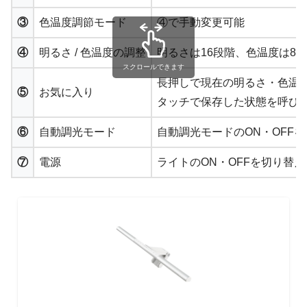
③
色温度調節モード
④で手動変更可能
④
明るさ / 色温度の調整
明るさは16段階、色温度は8
スクロールできます
長押しで現在の明るさ・色温
⑤
お気に入り
タッチで保存した状態を呼び
⑥
自動調光モード
自動調光モードのON・OFF
⑦
電源
ライトのON・OFFを切り替え