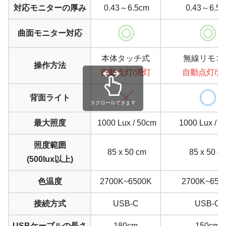
対応モニターの厚み
0.43～6.5cm
0.43～6.5
曲面モニター対応
本体タッチ式
無線リモコ
操作方法
自動点灯/消灯
自動点灯/消
背面ライト
スクロールできます
最大照度
1000 Lux / 50cm
1000 Lux / 5
照度範囲
85 x 50 cm
85 x 50 c
(500lux以上)
色温度
2700K~6500K
2700K~650
接続方式
USB-C
USB-C
USBケーブルの長さ
180cm
150cm