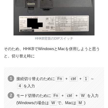
HHKB背面のDIPスイッチ
そのため、HHKBでWindowsとMacを併用しようと思う
と、切り替え時に
接続切り替えのために
Fn
+
ctrl
+
1
～
4
を入力
モード切替のために
Fn
+
ctrl
+
W
を入力
(Windowsの場合は
W
で、Macは
M
)