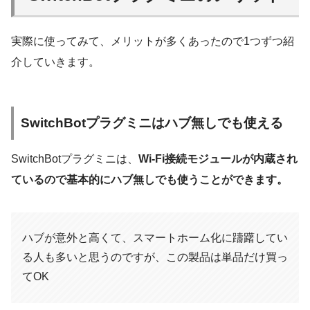
実際に使ってみて、メリットが多くあったので1つずつ紹
‎SwitchBot
App Store
iOS
介していきます。
SwitchBotプラグミニはハブ無しでも使える
SwitchBot – Google Play のアプリ
Google Play Store
Android
SwitchBotプラグミニは、
Wi-Fi接続モジュールが内蔵され
ているので基本的にハブ無しでも使うことができます。
まずはSwitchBotアプリをインストールし、アカウントを作成
します。
ハブが意外と高くて、スマートホーム化に躊躇してい
る人も多いと思うのですが、この製品は単品だけ買っ
SwitchBotアプリからSwitchBotプラグミニを追加
てOK
SwitchBotアプリから「プラグミニ」を選択して追加します。