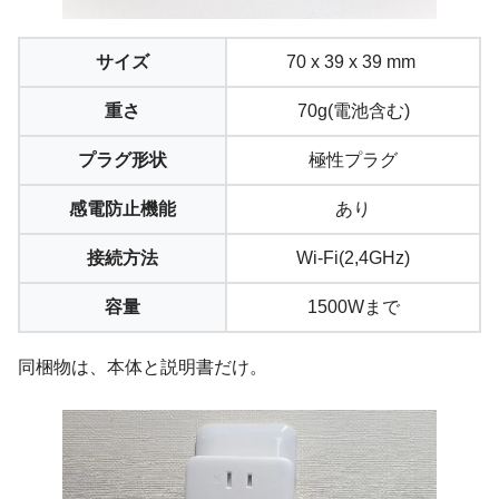
サイズ
70 x 39 x 39 mm
重さ
70g(電池含む)
プラグ形状
極性プラグ
感電防止機能
あり
接続方法
Wi-Fi(2,4GHz)
容量
1500Wまで
同梱物は、本体と説明書だけ。