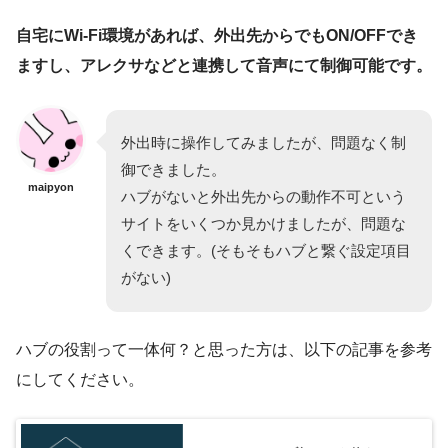
BluetoothONなら上側に出てきますが、ない場合は一覧から
自宅にWi-Fi環境があれば、外出先からでもON/OFFでき
選んで「プラグミニ(JP)」をタップ
ますし、アレクサなどと連携して音声にて制御可能です。
外出時に操作してみましたが、問題なく制
御できました。
maipyon
ハブがないと外出先からの動作不可という
サイトをいくつか見かけましたが、問題な
くできます。(そもそもハブと繋ぐ設定項目
がない)
ハブの役割って一体何？と思った方は、以下の記事を参考
にしてください。
SwitchBotプラグミニを接続する