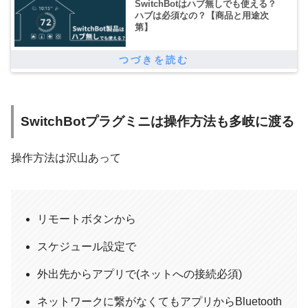
SwitchBotはハブ無しでも使える？
アプリを読んで指示に従います。
ハブは必須なの？【商品と用途次
第】
SwitchBotプラグミニは操作方法も多岐に渡る
操作方法は沢山あって
リモートボタンから
スケジュール設定で
外出先からアプリで(ネットへの接続必須)
SwitchBotプラグミニをWi-Fi接続&名称を設定
ネットワークに繋がなくてもアプリからBluetooth
SwitchBotプラグミニを自宅のWi-Fiに接続します。